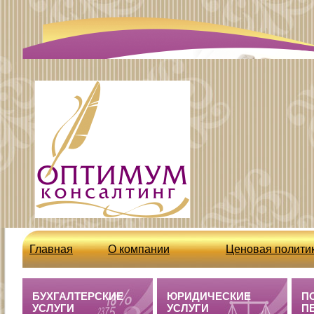
Главная
О компании
Ценовая полити
http://optcons.ru/node/63
Бухгалтерские 
БУХГАЛТЕРСКИЕ
ЮРИДИЧЕСКИЕ
П
УСЛУГИ
УСЛУГИ
П