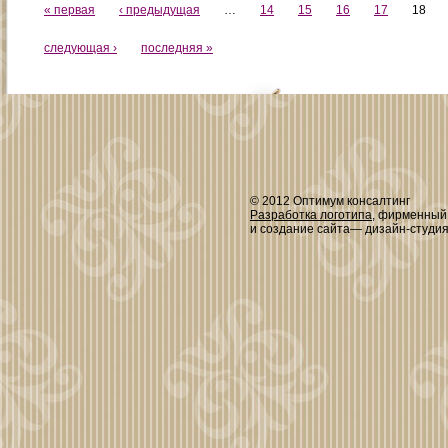
« первая
‹ предыдущая
…
14
15
16
17
18
следующая ›
последняя »
© 2012 Оптимум консалтинг
Разработка логотипа
, фирменный
и создание сайта— дизайн-студи