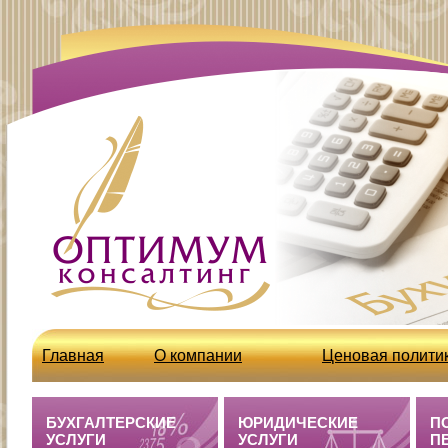
Главная
О компании
Ценовая полити
http://optcons.ru/node/63
Бухгалтерские 
БУХГАЛТЕРСКИЕ
ЮРИДИЧЕСКИЕ
П
УСЛУГИ
УСЛУГИ
П